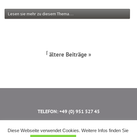
Lesen sie mehr zu diesem Thema…
⌈
ältere Beiträge »
TELEFON: +49 (0) 951 527 45
Dr. Skantze KulturErlebnis Bamberg
Diese Webseite verwendet Cookies. Weitere Infos finden Sie
Untere Königstr. 29 ⋅ 96052 Bamberg