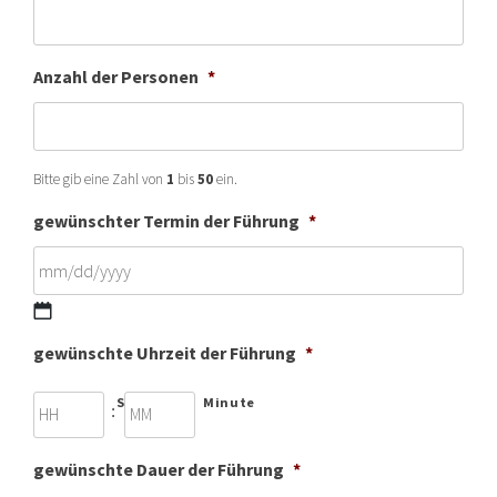
Anzahl der Personen
*
Bitte gib eine Zahl von
1
bis
50
ein.
gewünschter Termin der Führung
*
MM
gewünschte Uhrzeit der Führung
*
Schrägstrich
TT
Stunde
Minute
:
Schrägstrich
JJJJ
gewünschte Dauer der Führung
*