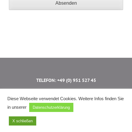
TELEFON: +49 (0) 951 527 45
Dr. Skantze KulturErlebnis Bamberg
Diese Webseite verwendet Cookies. Weitere Infos finden Sie
Untere Königstr. 29 ⋅ 96052 Bamberg
in unserer
Datenschutzerklärung
info@stadtfuehrung-bamberg.de
X schließen
IMPRESSUM
|
DATENSCHUTZERKLÄRUNG