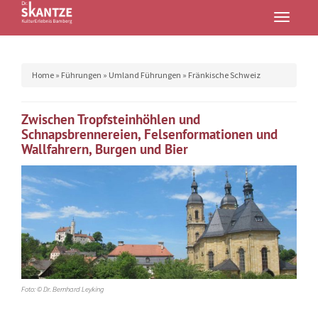
Toggle
navigatio
Home
»
Führungen
»
Umland Führungen
»
Fränkische Schweiz
Zwischen Tropfsteinhöhlen und
Schnapsbrennereien, Felsenformationen und
Wallfahrern, Burgen und Bier
Foto: © Dr. Bernhard Leyking